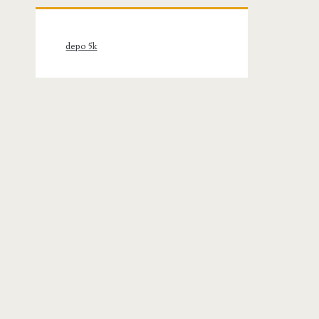
depo 5k