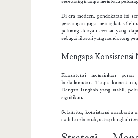
seseorang mampu membaca peluang, m
Di era modern, pendekatan ini sem
persaingan juga meningkat. Oleh
peluang dengan cermat yang dapat
sebagai filosofi yang mendorong pem
Mengapa Konsistensi 
Konsistensi memainkan peran
berkelanjutan. Tanpa konsistensi,
Dengan langkah yang stabil, pelu
signifikan.
Selain itu, konsistensi membantu m
sudah terbentuk, setiap langkah tera