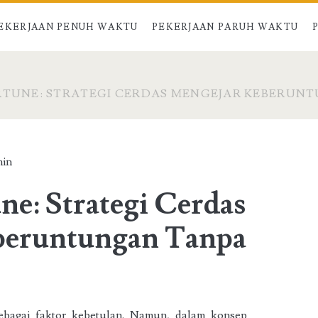
EKERJAAN PENUH WAKTU
PEKERJAAN PARUH WAKTU
RTUNE: STRATEGI CERDAS MENGEJAR KEBERUN
min
ne: Strategi Cerdas
beruntungan Tanpa
ebagai faktor kebetulan. Namun, dalam konsep