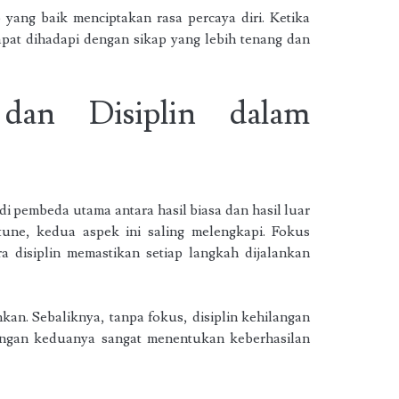
o yang baik menciptakan rasa percaya diri. Ketika
dapat dihadapi dengan sikap yang lebih tenang dan
dan Disiplin dalam
adi pembeda utama antara hasil biasa dan hasil luar
tune, kedua aspek ini saling melengkapi. Fokus
ra disiplin memastikan setiap langkah dijalankan
kan. Sebaliknya, tanpa fokus, disiplin kehilangan
angan keduanya sangat menentukan keberhasilan