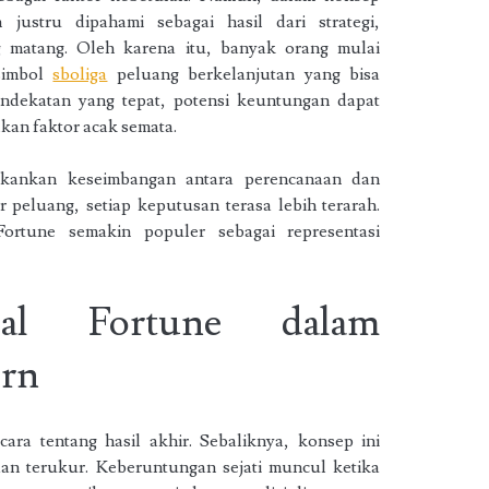
 justru dipahami sebagai hasil dari strategi,
 matang. Oleh karena itu, banyak orang mulai
 simbol
sboliga
peluang berkelanjutan yang bisa
pendekatan yang tepat, potensi keuntungan dapat
an faktor acak semata.
nekankan keseimbangan antara perencanaan dan
eluang, setiap keputusan terasa lebih terarah.
Fortune semakin populer sebagai representasi
al Fortune dalam
ern
cara tentang hasil akhir. Sebaliknya, konsep ini
dan terukur. Keberuntungan sejati muncul ketika