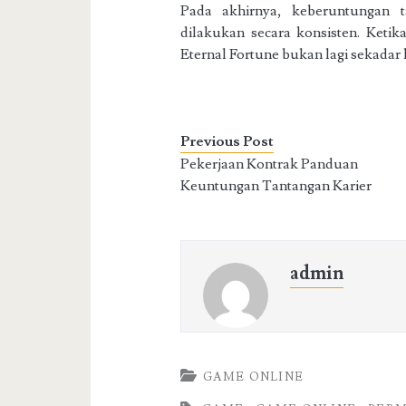
Pada akhirnya, keberuntungan t
dilakukan secara konsisten. Ketik
Eternal Fortune bukan lagi sekadar h
Previous Post
Pekerjaan Kontrak Panduan
Keuntungan Tantangan Karier
admin
GAME ONLINE