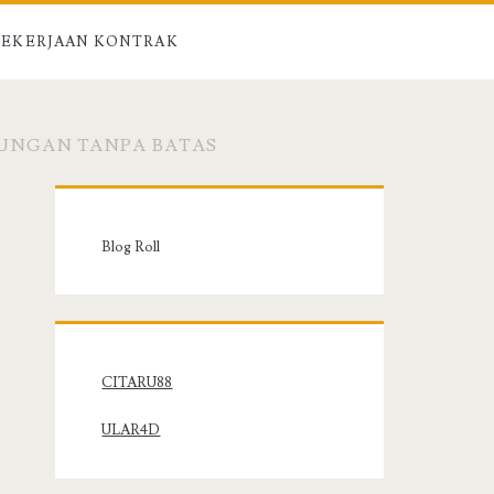
PEKERJAAN KONTRAK
TUNGAN TANPA BATAS
Primary
Sidebar
Blog Roll
CITARU88
ULAR4D