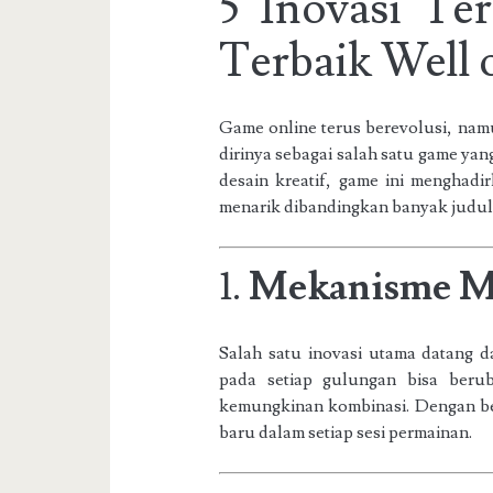
5 Inovasi Te
Terbaik Well
Game online terus berevolusi, na
dirinya sebagai salah satu game yan
desain kreatif, game ini menghadi
menarik dibandingkan banyak judul 
1.
Mekanisme Me
Salah satu inovasi utama datang d
pada setiap gulungan bisa berub
kemungkinan kombinasi. Dengan b
baru dalam setiap sesi permainan.