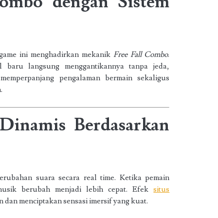
Combo dengan Sistem
, game ini menghadirkan mekanik
Free Fall Combo
.
ol baru langsung menggantikannya tanpa jeda,
 memperpanjang pengalaman bermain sekaligus
.
Dinamis Berdasarkan
rubahan suara secara real time. Ketika pemain
musik berubah menjadi lebih cepat. Efek
situs
dan menciptakan sensasi imersif yang kuat.