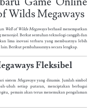
rbaru Game Online
 of Wilds Megaways
mun
Well of Wilds Megaways
berhasil menempatkan
g menonjol. Berkat sentuhan teknologi canggih dan
rkan lima inovasi terbaru yang membuatnya lebih
lain. Berikut pembahasannya secara lengkap.
gaways Fleksibel
ari sistem
Megaways
yang dinamis. Jumlah simbol
ah-ubah setiap putaran, menciptakan berbagai
egitu, pemain akan terus menemukan pengalaman